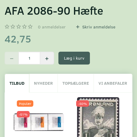
AFA 2086-90 Hæfte
0
anmeldelser
Skriv anmeldelse
42,75
Læg i kurv
TILBUD
NYHEDER
TOPSÆLGERE
VI ANBEFALER
Populær
-50%
-51%