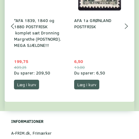
*AFA 1839, 1840 og
AFA 1a GRØNLAND
A
1880 POSTFRISK
POSTFRISK
G
komplet sæt Dronning
AF
Margrethe (POSTNORD).
MEGA SJÆLDNE!!!
199,75
6,50
59
409,25
13,00
17
Du sparer:
209,50
Du sparer:
6,50
Du
Læg i kurv
Læg i kurv
INFORMATIONER
A-FRIM.dk, Frimærker