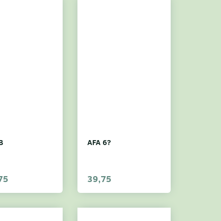
B
AFA 6?
75
39,75