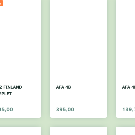
r
2 FINLAND
AFA 4B
AFA 4
MPLET
95,00
395,00
139,