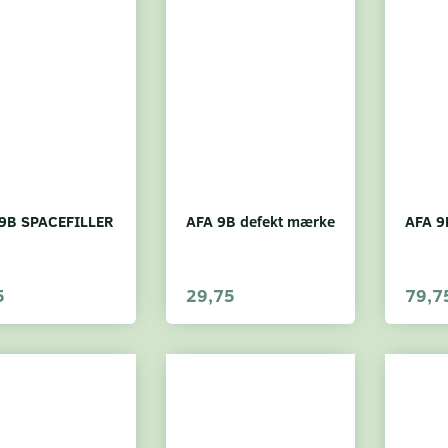
9B SPACEFILLER
AFA 9B defekt mærke
AFA 9
5
29,75
79,7