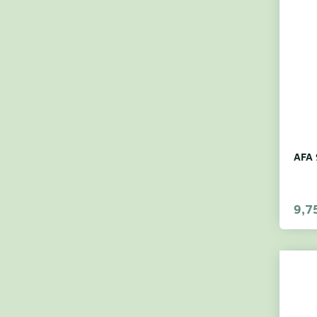
AFA 
9,7