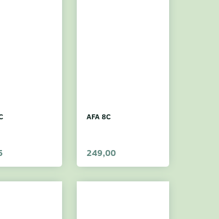
C
AFA 8C
5
249,00