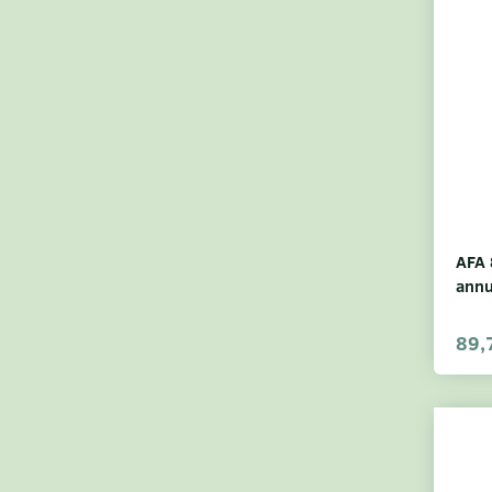
AFA
annu
89,