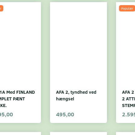
r
Populær
1A Med FINLAND
AFA 2, tyndhed ved
AFA 2
MPLET PÆNT
hængsel
2 ATT
KE.
STEM
95,00
495,00
2.59