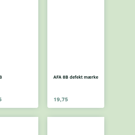
B
AFA 8B defekt mærke
5
19,75