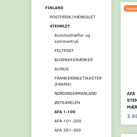
FINLAND
Populæ
POSTFRISK/HÆNGSLET
STEMPLET
Automathæfter og
sammentryk
FELTPOST
BUSPAKKEMÆRKER
AUNUS
FRANKERINGETIKKETER
(FRAMA)
AFA 
NORDINGERMANLAND
STE
ØSTKARELEN
MÆR
AFA 1-100
3.9
AFA 101-200
AFA 201-300