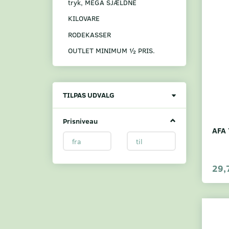
tryk, MEGA SJÆLDNE
KILOVARE
RODEKASSER
OUTLET MINIMUM ½ PRIS.
Skifte
TILPAS UDVALG
filter
Prisniveau
AFA 
29,