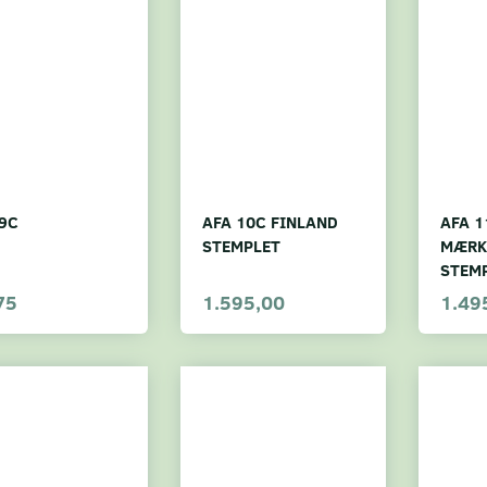
9C
AFA 10C FINLAND
AFA 1
STEMPLET
MÆRK
STEM
75
1.595,00
1.49