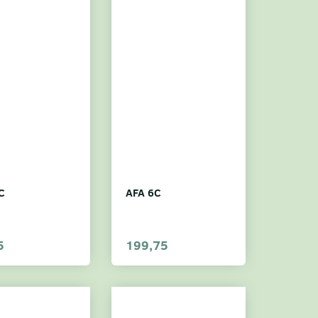
C
AFA 6C
5
199,75