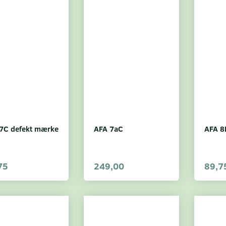
7C defekt mærke
AFA 7aC
AFA 8
75
249,00
89,7