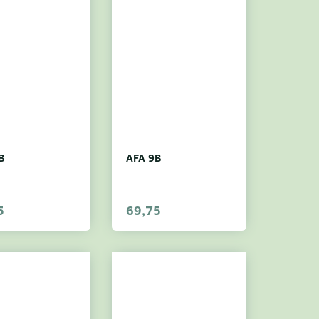
B
AFA 9B
5
69,75