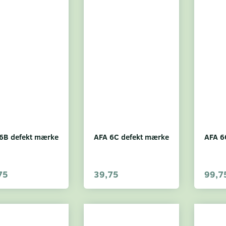
6B defekt mærke
AFA 6C defekt mærke
AFA 6
75
39,75
99,7