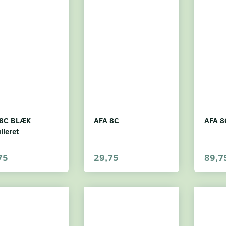
 8C BLÆK
AFA 8C
AFA 8
lleret
75
29,75
89,7