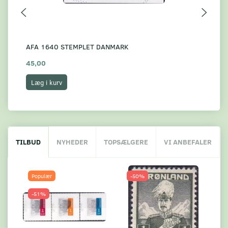
AFA 1640 STEMPLET DANMARK
AF
45,00
8,
Læg i kurv
L
TILBUD
NYHEDER
TOPSÆLGERE
VI ANBEFALER
Populær
-50%
-51%