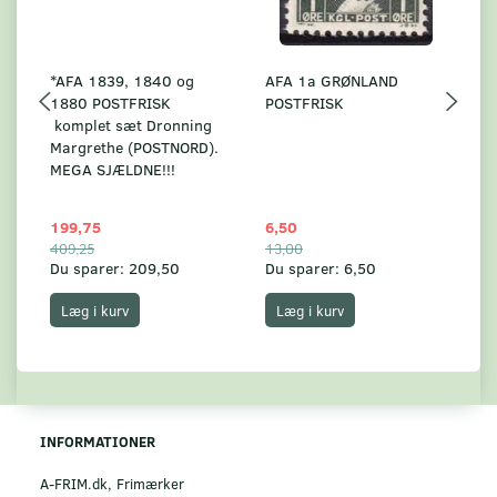
*AFA 1839, 1840 og
AFA 1a GRØNLAND
A
1880 POSTFRISK
POSTFRISK
G
komplet sæt Dronning
AF
Margrethe (POSTNORD).
MEGA SJÆLDNE!!!
199,75
6,50
59
409,25
13,00
17
Du sparer:
209,50
Du sparer:
6,50
Du
Læg i kurv
Læg i kurv
INFORMATIONER
A-FRIM.dk, Frimærker