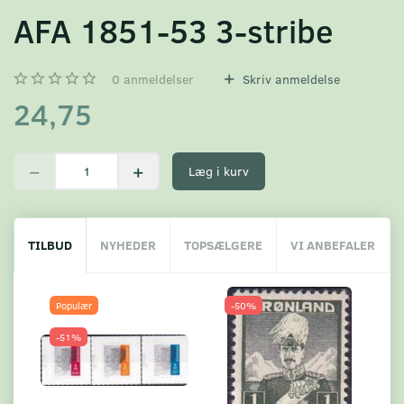
AFA 1851-53 3-stribe
0
anmeldelser
Skriv anmeldelse
24,75
Læg i kurv
TILBUD
NYHEDER
TOPSÆLGERE
VI ANBEFALER
Populær
-50%
-51%