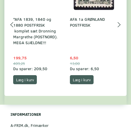
*AFA 1839, 1840 og
AFA 1a GRØNLAND
A
1880 POSTFRISK
POSTFRISK
G
komplet sæt Dronning
AF
Margrethe (POSTNORD).
MEGA SJÆLDNE!!!
199,75
6,50
59
409,25
13,00
17
Du sparer:
209,50
Du sparer:
6,50
Du
Læg i kurv
Læg i kurv
INFORMATIONER
A-FRIM.dk, Frimærker