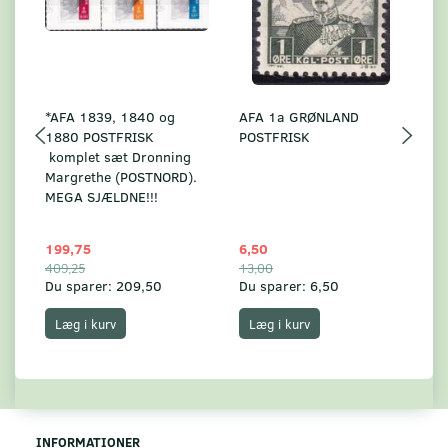
*AFA 1839, 1840 og
AFA 1a GRØNLAND
A
1880 POSTFRISK
POSTFRISK
G
komplet sæt Dronning
AF
Margrethe (POSTNORD).
MEGA SJÆLDNE!!!
199,75
6,50
59
409,25
13,00
17
Du sparer:
209,50
Du sparer:
6,50
Du
Læg i kurv
Læg i kurv
INFORMATIONER