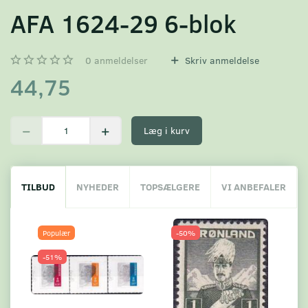
AFA 1624-29 6-blok
0
anmeldelser
Skriv anmeldelse
44,75
Læg i kurv
TILBUD
NYHEDER
TOPSÆLGERE
VI ANBEFALER
Populær
-50%
-51%