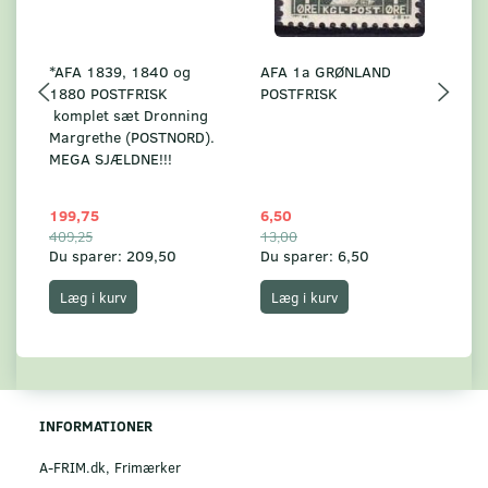
*AFA 1839, 1840 og
AFA 1a GRØNLAND
A
1880 POSTFRISK
POSTFRISK
G
komplet sæt Dronning
AF
Margrethe (POSTNORD).
MEGA SJÆLDNE!!!
199,75
6,50
59
409,25
13,00
17
Du sparer:
209,50
Du sparer:
6,50
Du
Læg i kurv
Læg i kurv
INFORMATIONER
A-FRIM.dk, Frimærker