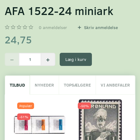
AFA 1522-24 miniark
0
anmeldelser
Skriv anmeldelse
24,75
Læg i kurv
TILBUD
NYHEDER
TOPSÆLGERE
VI ANBEFALER
Populær
-50%
-51%