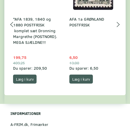
*AFA 1839, 1840 og
AFA 1a GRØNLAND
A
1880 POSTFRISK
POSTFRISK
G
komplet sæt Dronning
AF
Margrethe (POSTNORD).
MEGA SJÆLDNE!!!
199,75
6,50
59
409,25
13,00
17
Du sparer:
209,50
Du sparer:
6,50
Du
Læg i kurv
Læg i kurv
INFORMATIONER
A-FRIM.dk, Frimærker