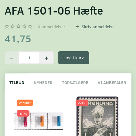
AFA 1501-06 Hæfte
0
anmeldelser
Skriv anmeldelse
41,75
Læg i kurv
TILBUD
NYHEDER
TOPSÆLGERE
VI ANBEFALER
Populær
-50%
-51%