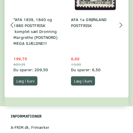
*AFA 1839, 1840 og
AFA 1a GRØNLAND
A
1880 POSTFRISK
POSTFRISK
G
komplet sæt Dronning
AF
Margrethe (POSTNORD).
MEGA SJÆLDNE!!!
199,75
6,50
59
409,25
13,00
17
Du sparer:
209,50
Du sparer:
6,50
Du
Læg i kurv
Læg i kurv
INFORMATIONER
A-FRIM.dk, Frimærker