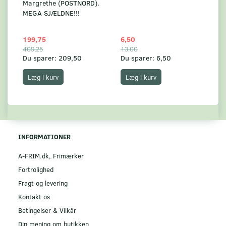
Margrethe (POSTNORD).
MEGA SJÆLDNE!!!
199,75
6,50
59
409,25
13,00
17
Du sparer:
209,50
Du sparer:
6,50
Du
Læg i kurv
Læg i kurv
INFORMATIONER
A-FRIM.dk, Frimærker
Fortrolighed
Fragt og levering
Kontakt os
Betingelser & Vilkår
Din mening om butikken