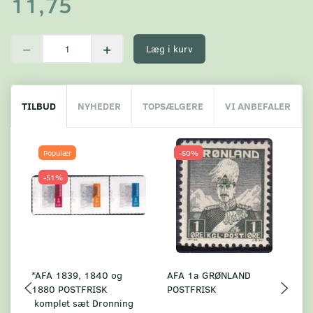
11,75
Læg i kurv
TILBUD
NYHEDER
TOPSÆLGERE
VI ANBEFALER
Populær
-50%
-51%
*AFA 1839, 1840 og
AFA 1a GRØNLAND
A
1880 POSTFRISK
POSTFRISK
G
komplet sæt Dronning
AF