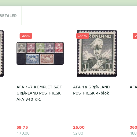
NBEFALER
-65%
-50%
-
AFA 1-7 KOMPLET SÆT
AFA 1a GRØNLAND
AFA
GRØNLAND POSTFRISK
POSTFRISK 4-blok
AFA 340 KR.
59,75
26,00
360
170,00
52,00
480