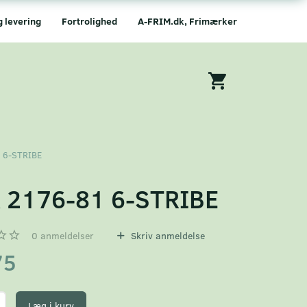
g levering
Fortrolighed
A-FRIM.dk, Frimærker
 6-STRIBE
 2176-81 6-STRIBE
0
anmeldelser
Skriv anmeldelse
75
Læg i kurv