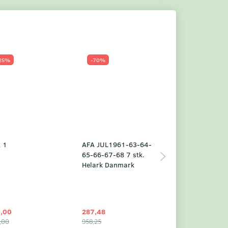
25%
-70%
Populær
-23%
 1
AFA JUL1961-63-64-
Grønland årsm
65-66-67-68 7 stk.
2025
Helark Danmark
,00
287,48
1.049,75
,00
958,25
1.360,00