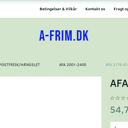
Betingelser & Vilkår
Kontakt os
Fragt o
A-FRIM.DK
POSTFRISK/HÆNGSLET
AFA 2001-2400
AFA 2176-81
AFA
54,