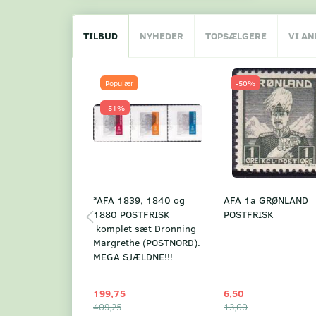
TILBUD
NYHEDER
TOPSÆLGERE
VI A
Populær
-50%
-51%
*AFA 1839, 1840 og
AFA 1a GRØNLAND
1880 POSTFRISK
POSTFRISK
komplet sæt Dronning
Margrethe (POSTNORD).
MEGA SJÆLDNE!!!
199,75
6,50
409,25
13,00