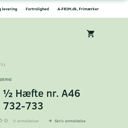
g levering
Fortrolighed
A-FRIM.dk, Frimærker
733
ØERNE
 ½ Hæfte nr. A46
 732-733
0
anmeldelser
Skriv anmeldelse