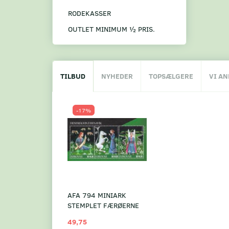
RODEKASSER
OUTLET MINIMUM ½ PRIS.
TILBUD
NYHEDER
TOPSÆLGERE
VI A
-17%
AFA 794 MINIARK
STEMPLET FÆRØERNE
49,75