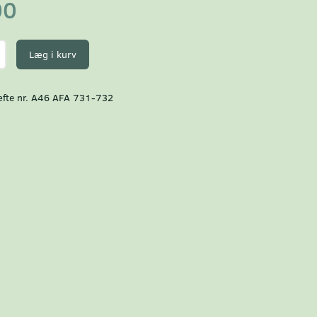
00
Læg i kurv
fte nr. A46 AFA 731-732