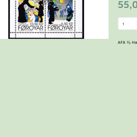
55,
AFA ½ Hæ