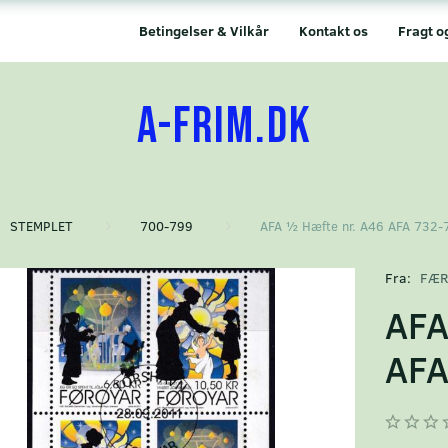
Betingelser & Vilkår
Kontakt os
Fragt o
A-FRIM.DK
STEMPLET
700-799
AFA ½ Hæfte nr. A46 AFA 732-
Fra:
FÆR
AFA
AFA