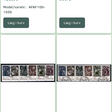
Model/varenr.:
AFAF100-
105S
Læg i kurv
Læg i kurv