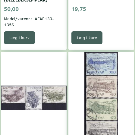
50,00
19,75
Model/varenr.:
AFAF133-
135S
Læg i kurv
Læg i kurv