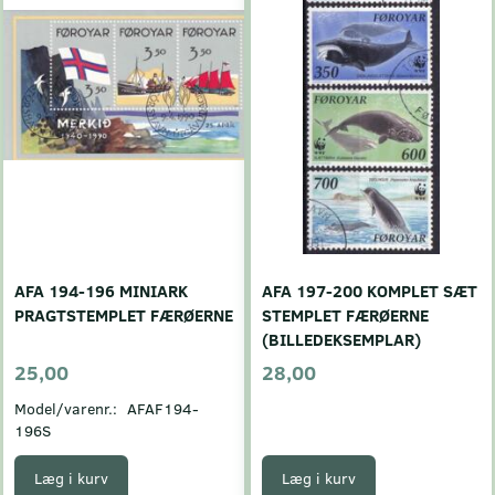
AFA 194-196 MINIARK
AFA 197-200 KOMPLET SÆT
PRAGTSTEMPLET FÆRØERNE
STEMPLET FÆRØERNE
(BILLEDEKSEMPLAR)
25,00
28,00
Model/varenr.:
AFAF194-
196S
Læg i kurv
Læg i kurv