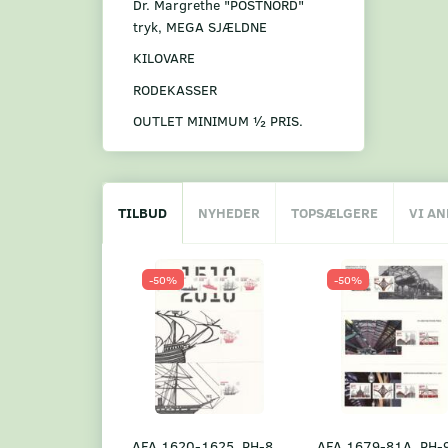
Dr. Margrethe "POSTNORD"
tryk, MEGA SJÆLDNE
KILOVARE
RODEKASSER
OUTLET MINIMUM ½ PRIS.
TILBUD
NYHEDER
TOPSÆLGERE
VI A
-50%
-50%
AFA 1620-1625, PH-8
AFA 1679-81A, PH-