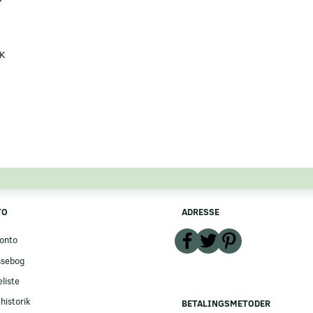
K
TO
ADRESSE
onto
ssebog
liste
historik
BETALINGSMETODER