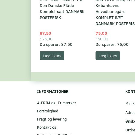
Den Danske Flåde
Købanhavns
Komplet sæt DANMARK
Hovedbanegård
POSTFRISK
KOMPLET SÆT
DANMARK POSTFRIS
87,50
75,00
175,00
150,00
Du sparer:
87,50
Du sparer:
75,00
Læg i kurv
Læg i kurv
INFORMATIONER
KON
A-FRIM.dk, Frimærker
Min k
Fortrolighed
Adre
Fragt og levering
Ønske
Kontakt os
Ordre