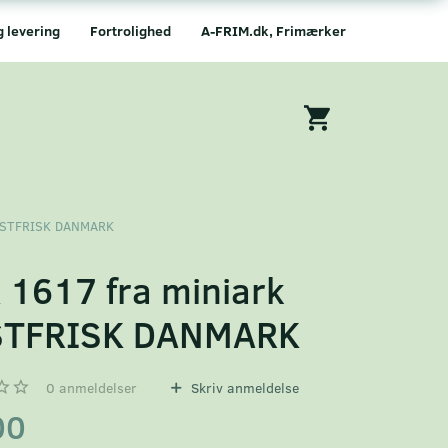
g levering
Fortrolighed
A-FRIM.dk, Frimærker
POSTFRISK DANMARK
 1617 fra miniark
STFRISK DANMARK
0
anmeldelser
Skriv anmeldelse
00