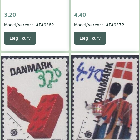
3,20
4,40
Model/varenr.:
AFA936P
Model/varenr.:
AFA937P
Læg i kurv
Læg i kurv