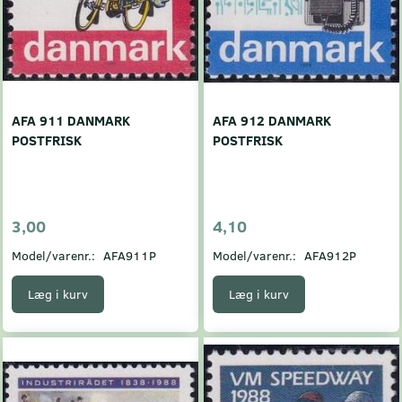
AFA 911 DANMARK
AFA 912 DANMARK
POSTFRISK
POSTFRISK
3,00
4,10
Model/varenr.:
AFA911P
Model/varenr.:
AFA912P
Læg i kurv
Læg i kurv