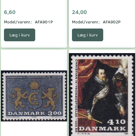
6,60
24,00
Model/varenr.:
AFA901P
Model/varenr.:
AFA902P
Læg i kurv
Læg i kurv