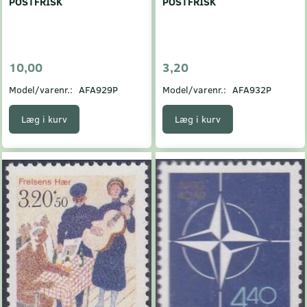
POSTFRISK
POSTFRISK
10,00
3,20
Model/varenr.:
AFA929P
Model/varenr.:
AFA932P
Læg i kurv
Læg i kurv