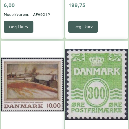
6,00
199,75
Model/varenr.:
AFA921P
Læg i kurv
Læg i kurv