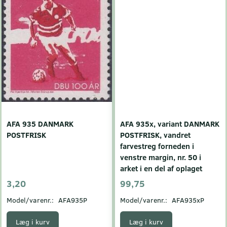
AFA 935 DANMARK
AFA 935x, variant DANMARK
POSTFRISK
POSTFRISK, vandret
farvestreg forneden i
venstre margin, nr. 50 i
arket i en del af oplaget
3,20
99,75
Model/varenr.:
AFA935P
Model/varenr.:
AFA935xP
Læg i kurv
Læg i kurv