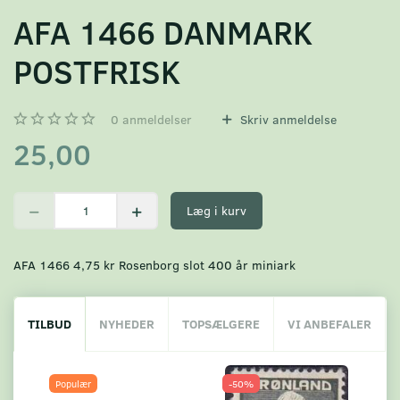
AFA 1466 DANMARK
POSTFRISK
0
anmeldelser
Skriv anmeldelse
25,00
Læg i kurv
AFA 1466 4,75 kr Rosenborg slot 400 år miniark
TILBUD
NYHEDER
TOPSÆLGERE
VI ANBEFALER
Populær
-50%