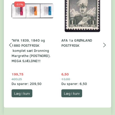
-51%
*AFA 1839, 1840 og
AFA 1a GRØNLAND
A
1880 POSTFRISK
POSTFRISK
G
komplet sæt Dronning
AF
Margrethe (POSTNORD).
MEGA SJÆLDNE!!!
199,75
6,50
59
409,25
13,00
17
Du sparer:
209,50
Du sparer:
6,50
Du
Læg i kurv
Læg i kurv