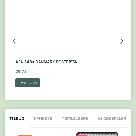
AFA 848a DANMARK POSTFRISK
*A
29,75
15
Læg i kurv
L
TILBUD
NYHEDER
TOPSÆLGERE
VI ANBEFALER