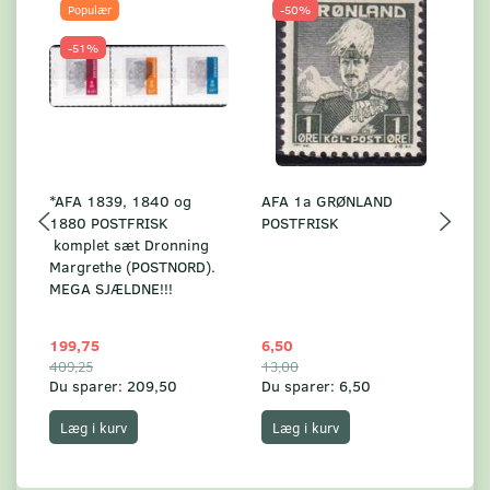
Populær
-50%
-51%
*AFA 1839, 1840 og
AFA 1a GRØNLAND
A
1880 POSTFRISK
POSTFRISK
G
komplet sæt Dronning
AF
Margrethe (POSTNORD).
MEGA SJÆLDNE!!!
199,75
6,50
59
409,25
13,00
17
Du sparer:
209,50
Du sparer:
6,50
Du
Læg i kurv
Læg i kurv