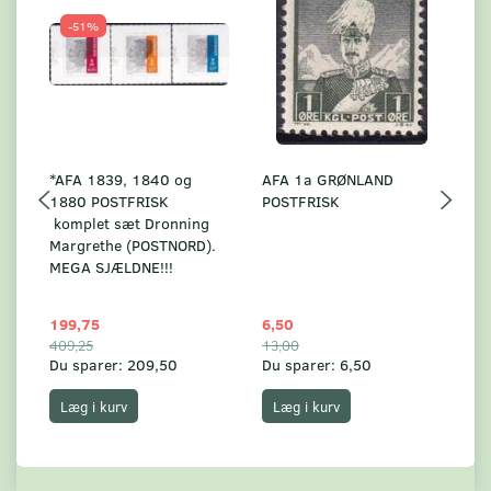
-51%
*AFA 1839, 1840 og
AFA 1a GRØNLAND
A
1880 POSTFRISK
POSTFRISK
G
komplet sæt Dronning
AF
Margrethe (POSTNORD).
MEGA SJÆLDNE!!!
199,75
6,50
59
409,25
13,00
17
Du sparer:
209,50
Du sparer:
6,50
Du
Læg i kurv
Læg i kurv