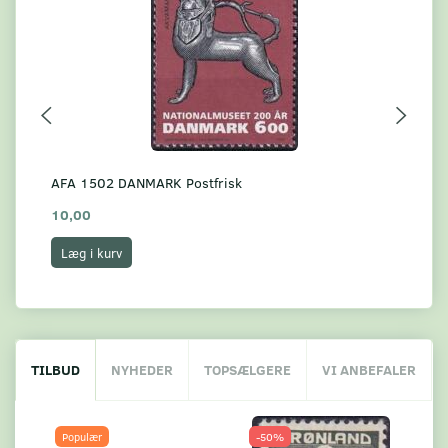
AFA 1502 DANMARK Postfrisk
*A
10,00
8,
Læg i kurv
L
TILBUD
NYHEDER
TOPSÆLGERE
VI ANBEFALER
Populær
-50%