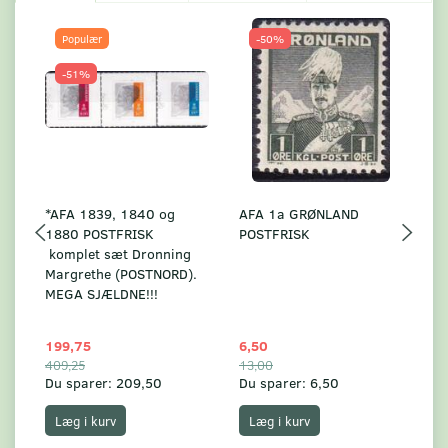
Populær
-50%
-51%
*AFA 1839, 1840 og
AFA 1a GRØNLAND
A
1880 POSTFRISK
POSTFRISK
G
komplet sæt Dronning
AF
Margrethe (POSTNORD).
MEGA SJÆLDNE!!!
199,75
6,50
59
409,25
13,00
17
Du sparer:
209,50
Du sparer:
6,50
Du
Læg i kurv
Læg i kurv