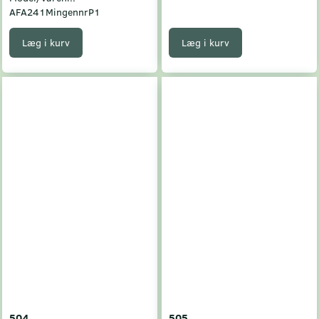
AFA241MingennrP1
Læg i kurv
Læg i kurv
504
505