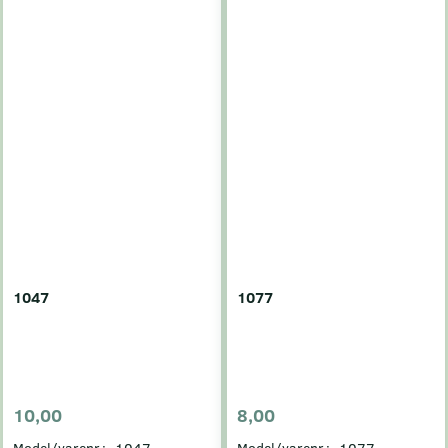
1047
1077
10,00
8,00
Model/varenr.:
1047
Model/varenr.:
1077