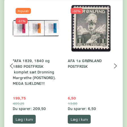
Populær
-50%
-51%
*AFA 1839, 1840 og
AFA 1a GRØNLAND
A
1880 POSTFRISK
POSTFRISK
G
komplet sæt Dronning
AF
Margrethe (POSTNORD).
MEGA SJÆLDNE!!!
199,75
6,50
59
409,25
13,00
17
Du sparer:
209,50
Du sparer:
6,50
Du
Læg i kurv
Læg i kurv