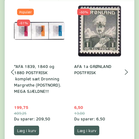
Populær
-50%
-51%
*AFA 1839, 1840 og
AFA 1a GRØNLAND
A
1880 POSTFRISK
POSTFRISK
G
komplet sæt Dronning
AF
Margrethe (POSTNORD).
MEGA SJÆLDNE!!!
199,75
6,50
59
409,25
13,00
17
Du sparer:
209,50
Du sparer:
6,50
Du
Læg i kurv
Læg i kurv