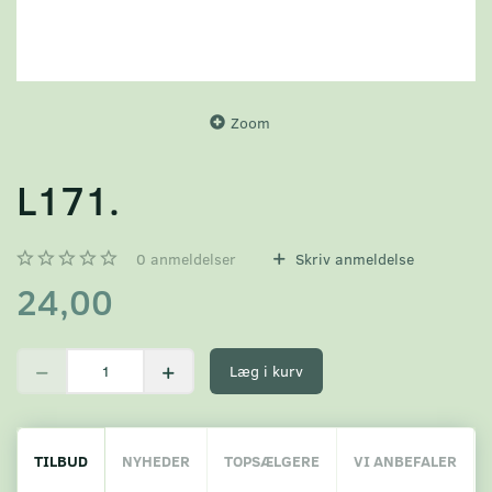
Zoom
L171.
0
anmeldelser
Skriv anmeldelse
24,00
Læg i kurv
TILBUD
NYHEDER
TOPSÆLGERE
VI ANBEFALER