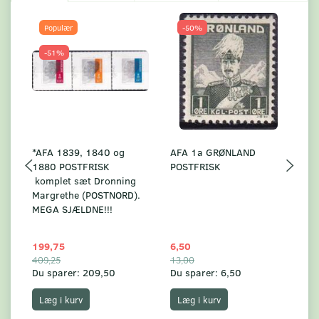
Populær
-50%
-51%
*AFA 1839, 1840 og
AFA 1a GRØNLAND
A
1880 POSTFRISK
POSTFRISK
G
komplet sæt Dronning
AF
Margrethe (POSTNORD).
MEGA SJÆLDNE!!!
199,75
6,50
59
409,25
13,00
17
Du sparer:
209,50
Du sparer:
6,50
Du
Læg i kurv
Læg i kurv