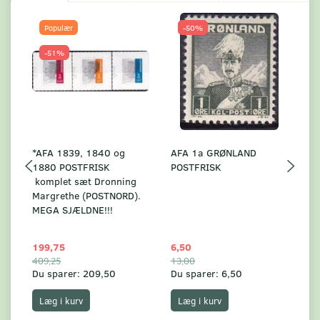
Populær
-50%
-51%
*AFA 1839, 1840 og
AFA 1a GRØNLAND
A
1880 POSTFRISK
POSTFRISK
G
komplet sæt Dronning
AF
Margrethe (POSTNORD).
MEGA SJÆLDNE!!!
199,75
6,50
59
409,25
13,00
17
Du sparer:
209,50
Du sparer:
6,50
Du
Læg i kurv
Læg i kurv