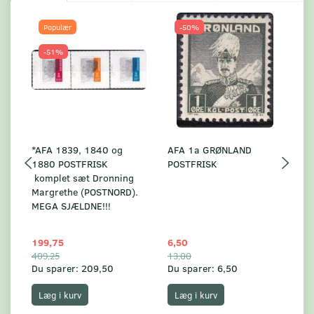
Populær
-50%
-51%
*AFA 1839, 1840 og
AFA 1a GRØNLAND
A
1880 POSTFRISK
POSTFRISK
G
komplet sæt Dronning
AF
Margrethe (POSTNORD).
MEGA SJÆLDNE!!!
199,75
6,50
59
409,25
13,00
17
Du sparer:
209,50
Du sparer:
6,50
Du
Læg i kurv
Læg i kurv