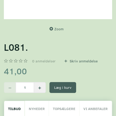
Zoom
L081.
0
anmeldelser
Skriv anmeldelse
41,00
Læg i kurv
TILBUD
NYHEDER
TOPSÆLGERE
VI ANBEFALER