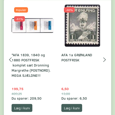
Populær
-50%
-51%
*AFA 1839, 1840 og
AFA 1a GRØNLAND
A
1880 POSTFRISK
POSTFRISK
G
komplet sæt Dronning
AF
Margrethe (POSTNORD).
MEGA SJÆLDNE!!!
199,75
6,50
59
409,25
13,00
17
Du sparer:
209,50
Du sparer:
6,50
Du
Læg i kurv
Læg i kurv