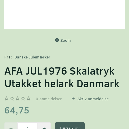
Zoom
Fra:
Danske Julemærker
AFA JUL1976 Skalatryk
Utakket helark Danmark
0
anmeldelser
Skriv anmeldelse
64,75
Læg i kurv