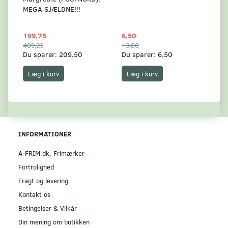
MEGA SJÆLDNE!!!
199,75
6,50
59
409,25
13,00
17
Du sparer:
209,50
Du sparer:
6,50
Du
Læg i kurv
Læg i kurv
INFORMATIONER
A-FRIM.dk, Frimærker
Fortrolighed
Fragt og levering
Kontakt os
Betingelser & Vilkår
Din mening om butikken