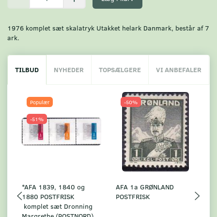
1976 komplet sæt skalatryk Utakket helark Danmark, består af 7
ark.
TILBUD
NYHEDER
TOPSÆLGERE
VI ANBEFALER
Populær
-50%
-51%
*AFA 1839, 1840 og
AFA 1a GRØNLAND
A
1880 POSTFRISK
POSTFRISK
G
komplet sæt Dronning
AF
Margrethe (POSTNORD).