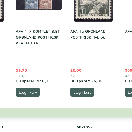
AFA 1-7 KOMPLET SÆT
AFA 1a GRØNLAND
AFA
GRØNLAND POSTFRISK
POSTFRISK 4-blok
AFA 340 KR.
59,75
26,00
360
170,00
52,00
480
Du sparer:
110,25
Du sparer:
26,00
Du 
Læg i kurv
Læg i kurv
Læ
TO
ADRESSE