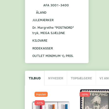
AFA 3001-3400
ÅLAND
JULEMÆRKER
Dr. Margrethe "POSTNORD"
tryk, MEGA SJÆLDNE
KILOVARE
RODEKASSER
OUTLET MINIMUM ½ PRIS.
TILBUD
NYHEDER
TOPSÆLGERE
VI A
Populær
-50%
-51%