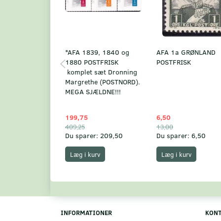
*AFA 1839, 1840 og
AFA 1a GRØNLAND
1880 POSTFRISK
POSTFRISK
komplet sæt Dronning
Margrethe (POSTNORD).
MEGA SJÆLDNE!!!
199,75
6,50
409,25
13,00
Du sparer:
209,50
Du sparer:
6,50
Læg i kurv
Læg i kurv
INFORMATIONER
KON