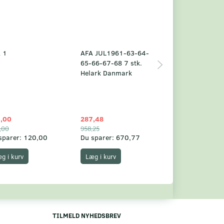
 1
AFA JUL1961-63-64-
Grønland årsm
65-66-67-68 7 stk.
2025
Helark Danmark
,00
287,48
1.049,75
,00
958,25
1.360,00
sparer:
120,00
Du sparer:
670,77
Du sparer:
310,
g i kurv
Læg i kurv
Læg i kurv
TILMELD NYHEDSBREV