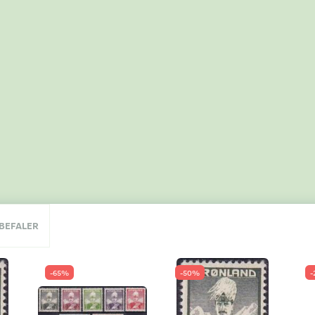
NBEFALER
-65%
-50%
-