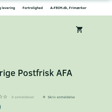
g levering
Fortrolighed
A-FRIM.dk, Frimærker
rige Postfrisk AFA
3
0
anmeldelser
Skriv anmeldelse
0