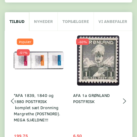
TILBUD
NYHEDER
TOPSÆLGERE
VI ANBEFALER
Populær
-50%
-51%
*AFA 1839, 1840 og
AFA 1a GRØNLAND
A
1880 POSTFRISK
POSTFRISK
G
komplet sæt Dronning
AF
Margrethe (POSTNORD).
MEGA SJÆLDNE!!!
199,75
6,50
59