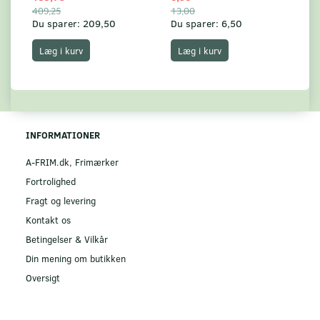
409,25
13,00
17
Du sparer:
209,50
Du sparer:
6,50
Du
Læg i kurv
Læg i kurv
INFORMATIONER
A-FRIM.dk, Frimærker
Fortrolighed
Fragt og levering
Kontakt os
Betingelser & Vilkår
Din mening om butikken
Oversigt