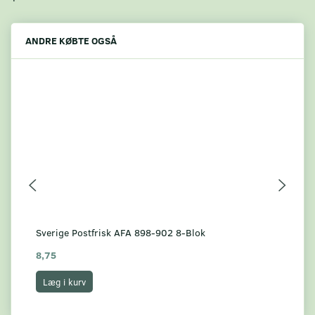
ANDRE KØBTE OGSÅ
Sverige Postfrisk AFA 898-902 8-Blok
Sve
8,75
7,
Læg i kurv
L