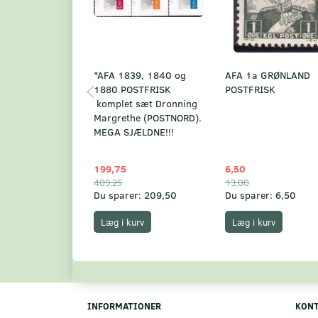
*AFA 1839, 1840 og
AFA 1a GRØNLAND
1880 POSTFRISK
POSTFRISK
komplet sæt Dronning
Margrethe (POSTNORD).
MEGA SJÆLDNE!!!
199,75
6,50
409,25
13,00
Du sparer:
209,50
Du sparer:
6,50
Læg i kurv
Læg i kurv
INFORMATIONER
KON