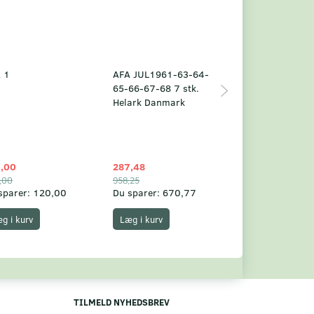
 1
AFA JUL1961-63-64-
Grønland årsm
65-66-67-68 7 stk.
2025
Helark Danmark
,00
287,48
1.049,75
,00
958,25
1.360,00
sparer:
120,00
Du sparer:
670,77
Du sparer:
310,
g i kurv
Læg i kurv
Læg i kurv
TILMELD NYHEDSBREV