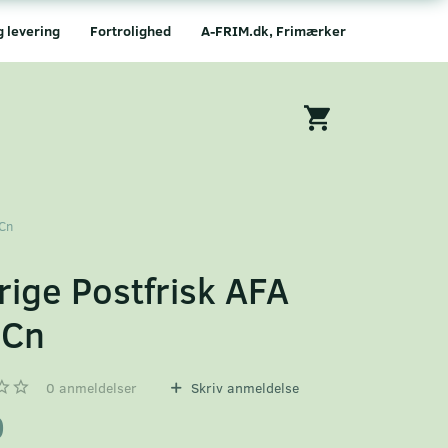
g levering
Fortrolighed
A-FRIM.dk, Frimærker
2Cn
rige Postfrisk AFA
2Cn
0
anmeldelser
Skriv anmeldelse
0