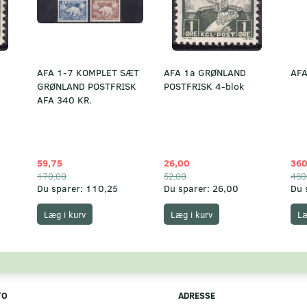
AFA 1-7 KOMPLET SÆT
AFA 1a GRØNLAND
AFA
GRØNLAND POSTFRISK
POSTFRISK 4-blok
AFA 340 KR.
59,75
26,00
360
170,00
52,00
480
Du sparer:
110,25
Du sparer:
26,00
Du 
Læg i kurv
Læg i kurv
Læ
TO
ADRESSE