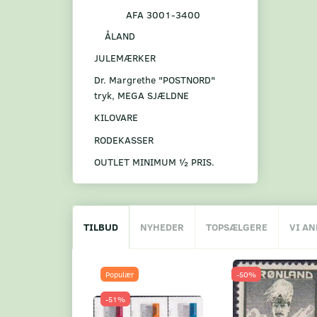
AFA 3001-3400
ÅLAND
JULEMÆRKER
Dr. Margrethe "POSTNORD"
tryk, MEGA SJÆLDNE
KILOVARE
RODEKASSER
OUTLET MINIMUM ½ PRIS.
TILBUD
NYHEDER
TOPSÆLGERE
VI A
Populær
-50%
-51%