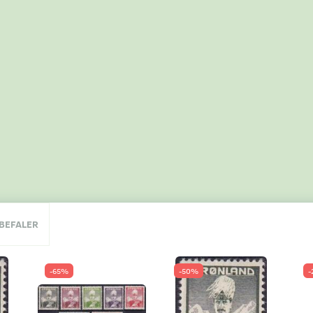
NBEFALER
-65%
-50%
-