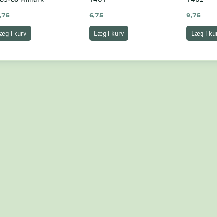
,75
6,75
9,75
æg i kurv
Læg i kurv
Læg i ku