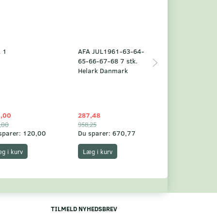
 1
AFA JUL1961-63-64-
Grønland årsm
65-66-67-68 7 stk.
2025
Helark Danmark
,00
287,48
1.049,75
,00
958,25
1.360,00
sparer:
120,00
Du sparer:
670,77
Du sparer:
310,
g i kurv
Læg i kurv
Læg i kurv
TILMELD NYHEDSBREV