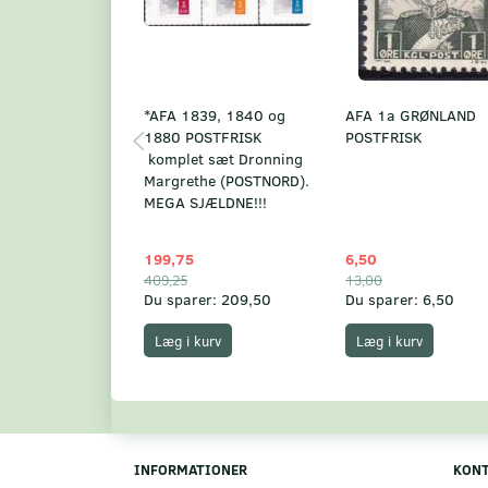
*AFA 1839, 1840 og
AFA 1a GRØNLAND
1880 POSTFRISK
POSTFRISK
komplet sæt Dronning
Margrethe (POSTNORD).
MEGA SJÆLDNE!!!
199,75
6,50
409,25
13,00
Du sparer:
209,50
Du sparer:
6,50
Læg i kurv
Læg i kurv
INFORMATIONER
KON