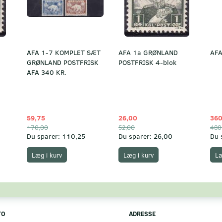
AFA 1-7 KOMPLET SÆT
AFA 1a GRØNLAND
AFA
GRØNLAND POSTFRISK
POSTFRISK 4-blok
AFA 340 KR.
59,75
26,00
360
170,00
52,00
480
Du sparer:
110,25
Du sparer:
26,00
Du 
Læg i kurv
Læg i kurv
Læ
TO
ADRESSE