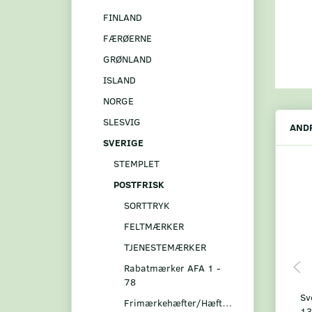
FINLAND
FÆRØERNE
GRØNLAND
ISLAND
NORGE
SLESVIG
ANDR
SVERIGE
STEMPLET
POSTFRISK
SORTTRYK
FELTMÆRKER
TJENESTEMÆRKER
Rabatmærker AFA 1 -
78
Sv
Frimærkehæfter/Hæftesammentryk
13