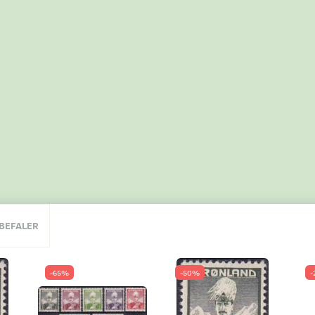
NBEFALER
-65%
-50%
-