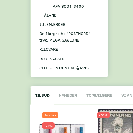
AFA 3001-3400
ÅLAND
JULEMÆRKER
Dr. Margrethe "POSTNORD"
tryk, MEGA SJÆLDNE
KILOVARE
RODEKASSER
OUTLET MINIMUM ½ PRIS.
TILBUD
NYHEDER
TOPSÆLGERE
VI A
Populær
-50%
-51%