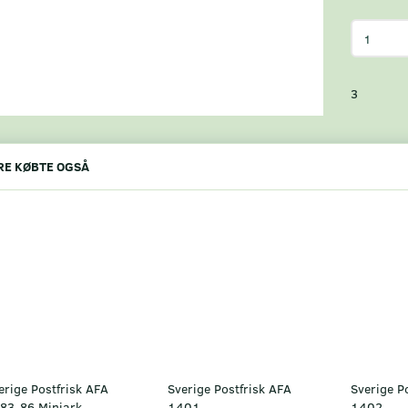
3
E KØBTE OGSÅ
erige Postfrisk AFA
Sverige Postfrisk AFA
Sverige P
83-86 Miniark
1401
1402