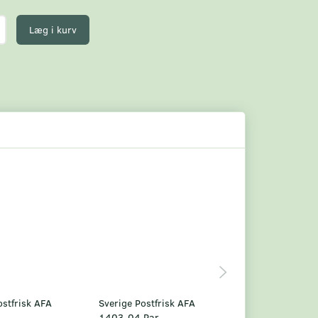
Læg i kurv
ostfrisk AFA
Sverige Postfrisk AFA
Sverige Postfris
1403-04 Par
1404