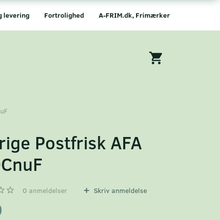
g levering
Fortrolighed
A-FRIM.dk, Frimærker
nuF
rige Postfrisk AFA
0CnuF
0
anmeldelser
Skriv anmeldelse
0