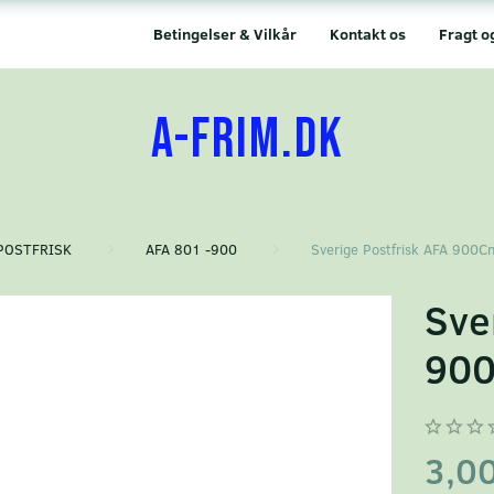
Betingelser & Vilkår
Kontakt os
Fragt o
A-FRIM.DK
POSTFRISK
AFA 801 -900
Sverige Postfrisk AFA 900C
Sve
90
3,0