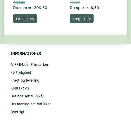
409,25
13,00
17
Du sparer:
209,50
Du sparer:
6,50
Du
Læg i kurv
Læg i kurv
INFORMATIONER
A-FRIM.dk, Frimærker
Fortrolighed
Fragt og levering
Kontakt os
Betingelser & Vilkår
Din mening om butikken
Oversigt