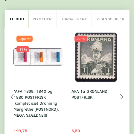
TILBUD
NYHEDER
TOPSÆLGERE
VI ANBEFALER
Populær
-50%
-51%
*AFA 1839, 1840 og
AFA 1a GRØNLAND
A
1880 POSTFRISK
POSTFRISK
G
komplet sæt Dronning
AF
Margrethe (POSTNORD).
MEGA SJÆLDNE!!!
199,75
6,50
59