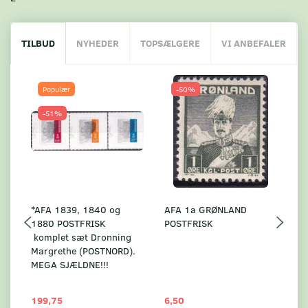
TILBUD
NYHEDER
TOPSÆLGERE
VI ANBEFALER
Populær
-50%
-51%
*AFA 1839, 1840 og
AFA 1a GRØNLAND
A
1880 POSTFRISK
POSTFRISK
G
komplet sæt Dronning
AF
Margrethe (POSTNORD).
MEGA SJÆLDNE!!!
199,75
6,50
59