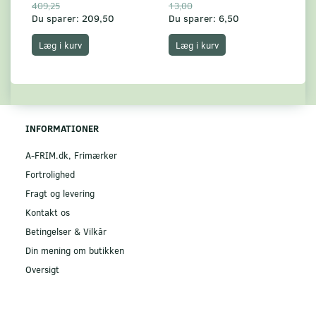
409,25
13,00
17
Du sparer:
209,50
Du sparer:
6,50
Du
Læg i kurv
Læg i kurv
INFORMATIONER
A-FRIM.dk, Frimærker
Fortrolighed
Fragt og levering
Kontakt os
Betingelser & Vilkår
Din mening om butikken
Oversigt