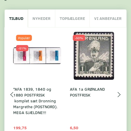
TILBUD
NYHEDER
TOPSÆLGERE
VI ANBEFALER
Populær
-50%
-51%
*AFA 1839, 1840 og
AFA 1a GRØNLAND
A
1880 POSTFRISK
POSTFRISK
G
komplet sæt Dronning
AF
Margrethe (POSTNORD).
MEGA SJÆLDNE!!!
199,75
6,50
59