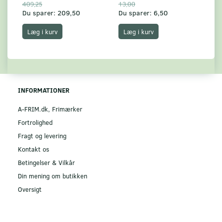
409,25
13,00
17
Du sparer:
209,50
Du sparer:
6,50
Du
Læg i kurv
Læg i kurv
INFORMATIONER
A-FRIM.dk, Frimærker
Fortrolighed
Fragt og levering
Kontakt os
Betingelser & Vilkår
Din mening om butikken
Oversigt