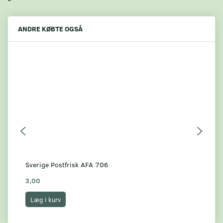
ANDRE KØBTE OGSÅ
Sverige Postfrisk AFA 706
Sve
3,00
7,
Læg i kurv
L