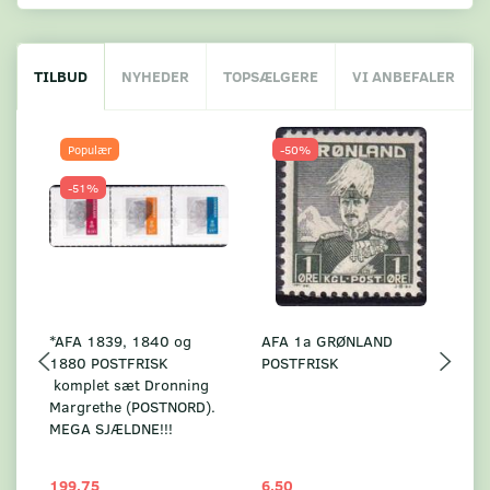
TILBUD
NYHEDER
TOPSÆLGERE
VI ANBEFALER
Populær
-50%
-51%
*AFA 1839, 1840 og
AFA 1a GRØNLAND
A
1880 POSTFRISK
POSTFRISK
G
komplet sæt Dronning
AF
Margrethe (POSTNORD).
MEGA SJÆLDNE!!!
199,75
6,50
59