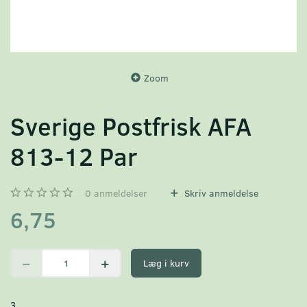
Zoom
Sverige Postfrisk AFA
813-12 Par
0
anmeldelser
Skriv anmeldelse
6,75
Læg i kurv
3