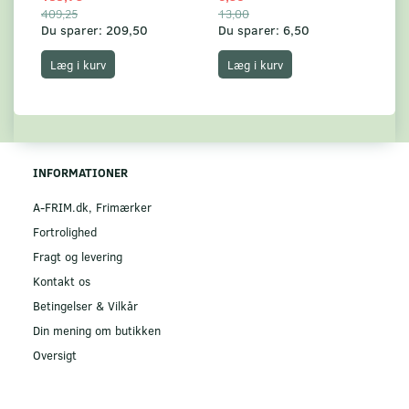
409,25
13,00
17
Du sparer:
209,50
Du sparer:
6,50
Du
Læg i kurv
Læg i kurv
INFORMATIONER
A-FRIM.dk, Frimærker
Fortrolighed
Fragt og levering
Kontakt os
Betingelser & Vilkår
Din mening om butikken
Oversigt