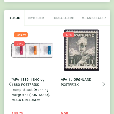
TILBUD
NYHEDER
TOPSÆLGERE
VI ANBEFALER
Populær
-50%
-51%
*AFA 1839, 1840 og
AFA 1a GRØNLAND
A
1880 POSTFRISK
POSTFRISK
G
komplet sæt Dronning
AF
Margrethe (POSTNORD).
MEGA SJÆLDNE!!!
199,75
6,50
59