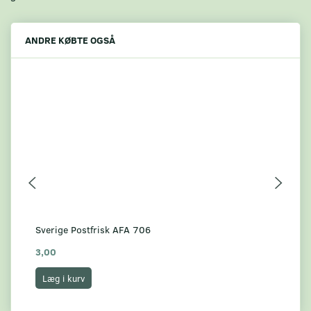
ANDRE KØBTE OGSÅ
Sverige Postfrisk AFA 706
Sve
3,00
7,
Læg i kurv
L