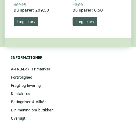
409,25
13,00
17
Du sparer:
209,50
Du sparer:
6,50
Du
Læg i kurv
Læg i kurv
INFORMATIONER
A-FRIM.dk, Frimærker
Fortrolighed
Fragt og levering
Kontakt os
Betingelser & Vilkår
Din mening om butikken
Oversigt