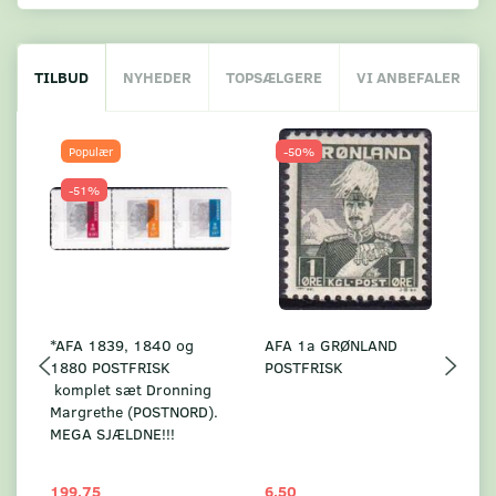
TILBUD
NYHEDER
TOPSÆLGERE
VI ANBEFALER
Populær
-50%
-51%
*AFA 1839, 1840 og
AFA 1a GRØNLAND
A
1880 POSTFRISK
POSTFRISK
G
komplet sæt Dronning
AF
Margrethe (POSTNORD).
MEGA SJÆLDNE!!!
199,75
6,50
59