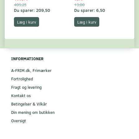
409,25
13,00
17
Du sparer:
209,50
Du sparer:
6,50
Du
Læg i kurv
Læg i kurv
INFORMATIONER
A-FRIM.dk, Frimærker
Fortrolighed
Fragt og levering
Kontakt os
Betingelser & Vilkår
Din mening om butikken
Oversigt