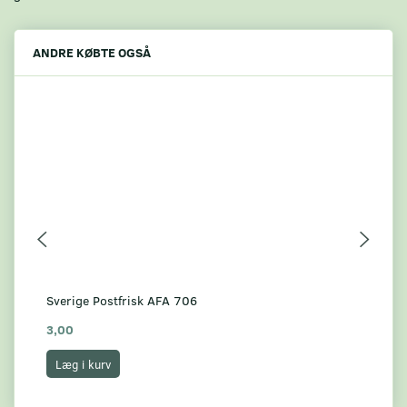
ANDRE KØBTE OGSÅ
Sverige Postfrisk AFA 706
Sve
3,00
7,
Læg i kurv
L