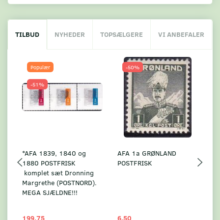
TILBUD
NYHEDER
TOPSÆLGERE
VI ANBEFALER
Populær
-50%
-51%
*AFA 1839, 1840 og
AFA 1a GRØNLAND
A
1880 POSTFRISK
POSTFRISK
G
komplet sæt Dronning
AF
Margrethe (POSTNORD).
MEGA SJÆLDNE!!!
199,75
6,50
59