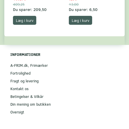
409,25
13,00
17
Du sparer:
209,50
Du sparer:
6,50
Du
Læg i kurv
Læg i kurv
INFORMATIONER
A-FRIM.dk, Frimærker
Fortrolighed
Fragt og levering
Kontakt os
Betingelser & Vilkår
Din mening om butikken
Oversigt