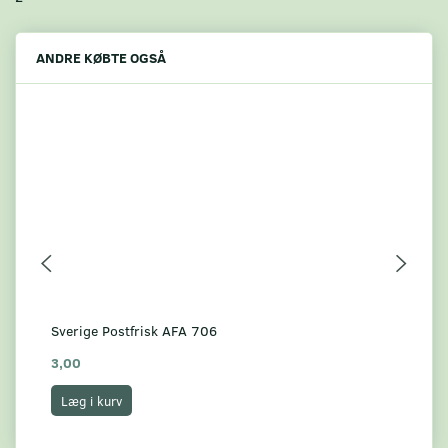
ANDRE KØBTE OGSÅ
Sverige Postfrisk AFA 706
Sve
3,00
7,
Læg i kurv
L