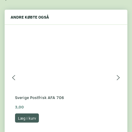
ANDRE KØBTE OGSÅ
Sverige Postfrisk AFA 706
Sve
3,00
7,
Læg i kurv
L