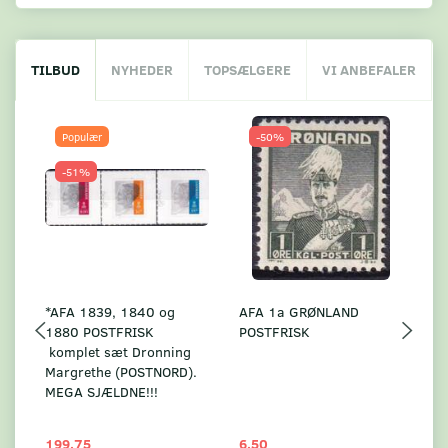
TILBUD
NYHEDER
TOPSÆLGERE
VI ANBEFALER
Populær
-50%
-51%
*AFA 1839, 1840 og
AFA 1a GRØNLAND
A
1880 POSTFRISK
POSTFRISK
G
komplet sæt Dronning
AF
Margrethe (POSTNORD).
MEGA SJÆLDNE!!!
199,75
6,50
59