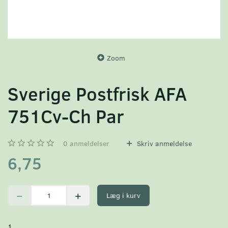
Zoom
Sverige Postfrisk AFA
751Cv-Ch Par
0
anmeldelser
Skriv anmeldelse
6,75
Læg i kurv
1