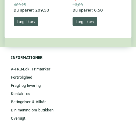
409,25
13,00
17
Du sparer:
209,50
Du sparer:
6,50
Du
Læg i kurv
Læg i kurv
INFORMATIONER
A-FRIM.dk, Frimærker
Fortrolighed
Fragt og levering
Kontakt os
Betingelser & Vilkår
Din mening om butikken
Oversigt