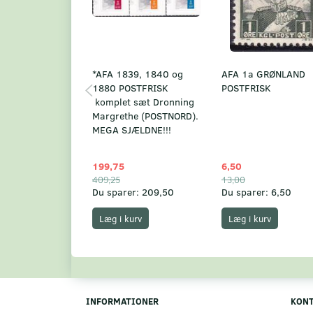
*AFA 1839, 1840 og
AFA 1a GRØNLAND
1880 POSTFRISK
POSTFRISK
komplet sæt Dronning
Margrethe (POSTNORD).
MEGA SJÆLDNE!!!
199,75
6,50
409,25
13,00
Du sparer:
209,50
Du sparer:
6,50
Læg i kurv
Læg i kurv
INFORMATIONER
KON