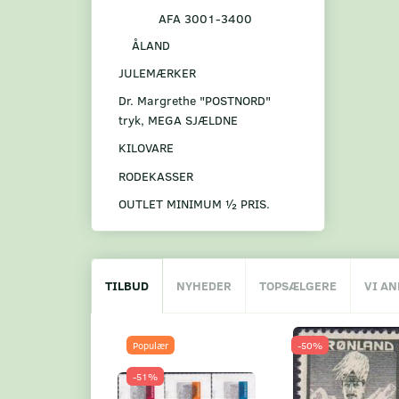
AFA 3001-3400
ÅLAND
JULEMÆRKER
Dr. Margrethe "POSTNORD"
tryk, MEGA SJÆLDNE
KILOVARE
RODEKASSER
OUTLET MINIMUM ½ PRIS.
TILBUD
NYHEDER
TOPSÆLGERE
VI A
Populær
-50%
-51%