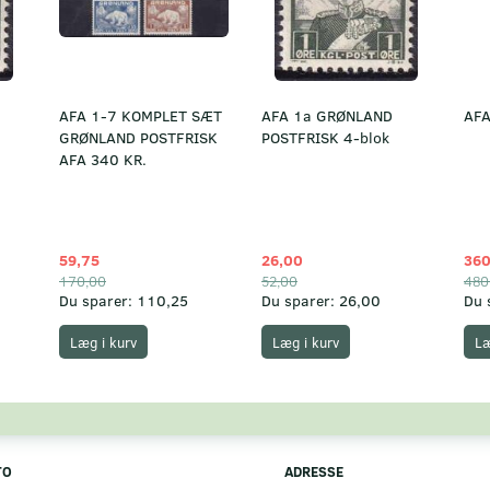
AFA 1-7 KOMPLET SÆT
AFA 1a GRØNLAND
AFA
GRØNLAND POSTFRISK
POSTFRISK 4-blok
AFA 340 KR.
59,75
26,00
360
170,00
52,00
480
Du sparer:
110,25
Du sparer:
26,00
Du 
Læg i kurv
Læg i kurv
Læ
TO
ADRESSE