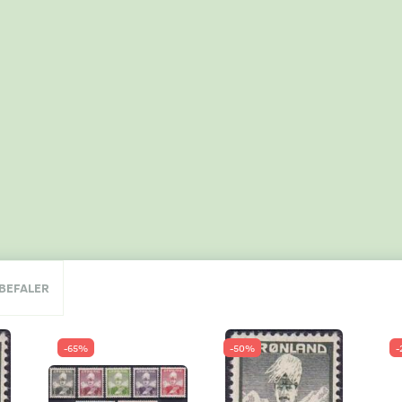
NBEFALER
-65%
-50%
-