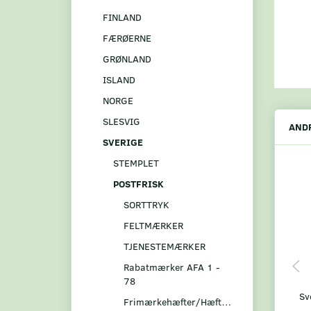
FINLAND
FÆRØERNE
GRØNLAND
ISLAND
NORGE
SLESVIG
ANDR
SVERIGE
STEMPLET
POSTFRISK
SORTTRYK
FELTMÆRKER
TJENESTEMÆRKER
Rabatmærker AFA 1 -
78
Sv
Frimærkehæfter/Hæftesammentryk