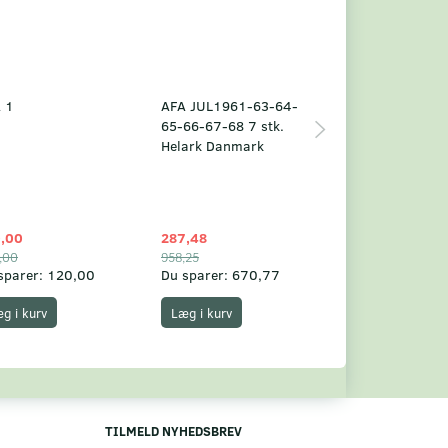
 1
AFA JUL1961-63-64-
Grønland årsm
65-66-67-68 7 stk.
2025
Helark Danmark
,00
287,48
1.049,75
,00
958,25
1.360,00
sparer:
120,00
Du sparer:
670,77
Du sparer:
310,
g i kurv
Læg i kurv
Læg i kurv
TILMELD NYHEDSBREV