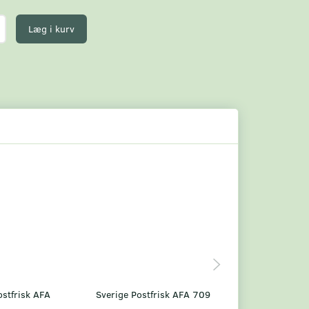
Læg i kurv
ostfrisk AFA
Sverige Postfrisk AFA 709
Sverige Postfris