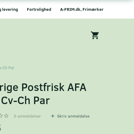
g levering
Fortrolighed
A-FRIM.dk, Frimærker
v-Ch Par
rige Postfrisk AFA
Cv-Ch Par
0
anmeldelser
Skriv anmeldelse
5