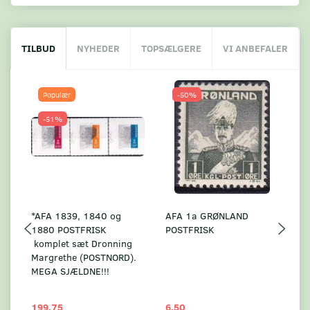
TILBUD
NYHEDER
TOPSÆLGERE
VI ANBEFALER
Populær
-50%
-51%
*AFA 1839, 1840 og
AFA 1a GRØNLAND
A
1880 POSTFRISK
POSTFRISK
G
komplet sæt Dronning
AF
Margrethe (POSTNORD).
MEGA SJÆLDNE!!!
199,75
6,50
59