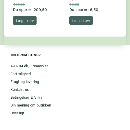
409,25
13,00
17
Du sparer:
209,50
Du sparer:
6,50
Du
Læg i kurv
Læg i kurv
INFORMATIONER
A-FRIM.dk, Frimærker
Fortrolighed
Fragt og levering
Kontakt os
Betingelser & Vilkår
Din mening om butikken
Oversigt