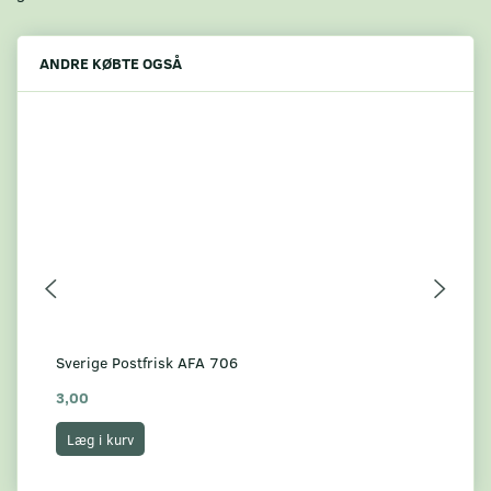
ANDRE KØBTE OGSÅ
Sverige Postfrisk AFA 706
Sve
3,00
7,
Læg i kurv
L