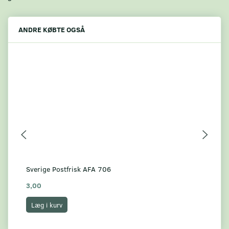
ANDRE KØBTE OGSÅ
Sverige Postfrisk AFA 706
Sve
3,00
7,
Læg i kurv
L