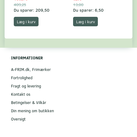
409,25
13,00
17
Du sparer:
209,50
Du sparer:
6,50
Du
Læg i kurv
Læg i kurv
INFORMATIONER
A-FRIM.dk, Frimærker
Fortrolighed
Fragt og levering
Kontakt os
Betingelser & Vilkår
Din mening om butikken
Oversigt