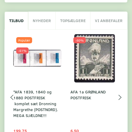
TILBUD
NYHEDER
TOPSÆLGERE
VI ANBEFALER
Populær
-50%
-51%
*AFA 1839, 1840 og
AFA 1a GRØNLAND
A
1880 POSTFRISK
POSTFRISK
G
komplet sæt Dronning
AF
Margrethe (POSTNORD).
MEGA SJÆLDNE!!!
199,75
6,50
59