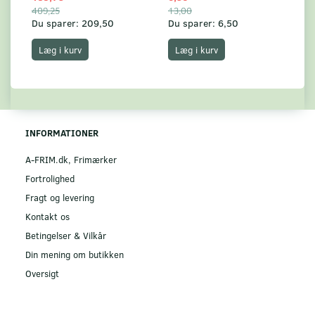
409,25
13,00
17
Du sparer:
209,50
Du sparer:
6,50
Du
Læg i kurv
Læg i kurv
INFORMATIONER
A-FRIM.dk, Frimærker
Fortrolighed
Fragt og levering
Kontakt os
Betingelser & Vilkår
Din mening om butikken
Oversigt