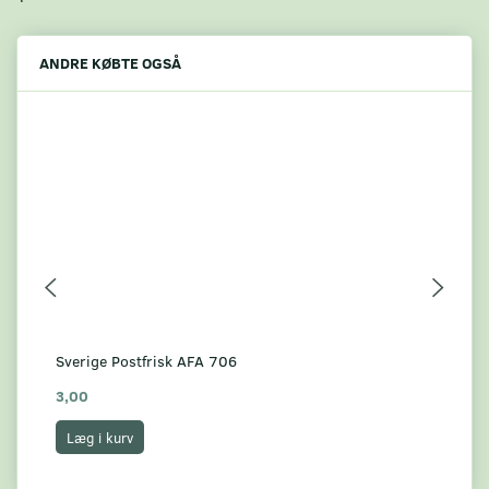
ANDRE KØBTE OGSÅ
Sverige Postfrisk AFA 706
Sve
3,00
7,
Læg i kurv
L