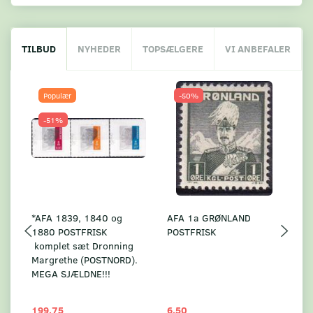
TILBUD
NYHEDER
TOPSÆLGERE
VI ANBEFALER
Populær
-50%
-51%
*AFA 1839, 1840 og
AFA 1a GRØNLAND
A
1880 POSTFRISK
POSTFRISK
G
komplet sæt Dronning
AF
Margrethe (POSTNORD).
MEGA SJÆLDNE!!!
199,75
6,50
59