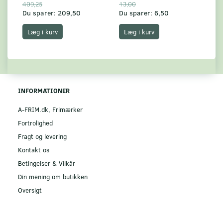
409,25
13,00
17
Du sparer:
209,50
Du sparer:
6,50
Du
Læg i kurv
Læg i kurv
INFORMATIONER
A-FRIM.dk, Frimærker
Fortrolighed
Fragt og levering
Kontakt os
Betingelser & Vilkår
Din mening om butikken
Oversigt