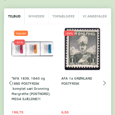
TILBUD
NYHEDER
TOPSÆLGERE
VI ANBEFALER
Populær
-50%
-51%
*AFA 1839, 1840 og
AFA 1a GRØNLAND
A
1880 POSTFRISK
POSTFRISK
G
komplet sæt Dronning
AF
Margrethe (POSTNORD).
MEGA SJÆLDNE!!!
199,75
6,50
59