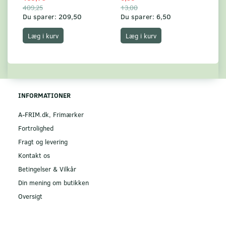
409,25
13,00
17
Du sparer:
209,50
Du sparer:
6,50
Du
Læg i kurv
Læg i kurv
INFORMATIONER
A-FRIM.dk, Frimærker
Fortrolighed
Fragt og levering
Kontakt os
Betingelser & Vilkår
Din mening om butikken
Oversigt