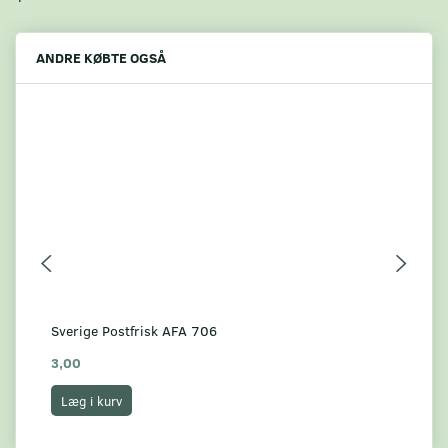
ANDRE KØBTE OGSÅ
Sverige Postfrisk AFA 706
Sve
3,00
7,
Læg i kurv
L