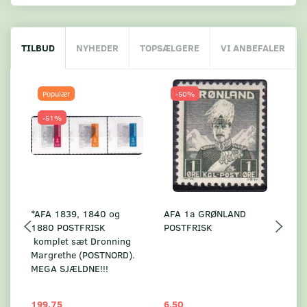
TILBUD
NYHEDER
TOPSÆLGERE
VI ANBEFALER
Populær
-50%
-51%
*AFA 1839, 1840 og
AFA 1a GRØNLAND
A
1880 POSTFRISK
POSTFRISK
G
komplet sæt Dronning
AF
Margrethe (POSTNORD).
MEGA SJÆLDNE!!!
199,75
6,50
59