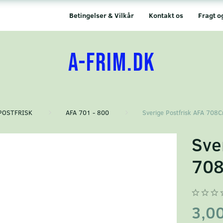
Betingelser & Vilkår
Kontakt os
Fragt o
A-FRIM.DK
POSTFRISK
AFA 701 - 800
Sverige Postfrisk AFA 708C
Sve
70
3,0