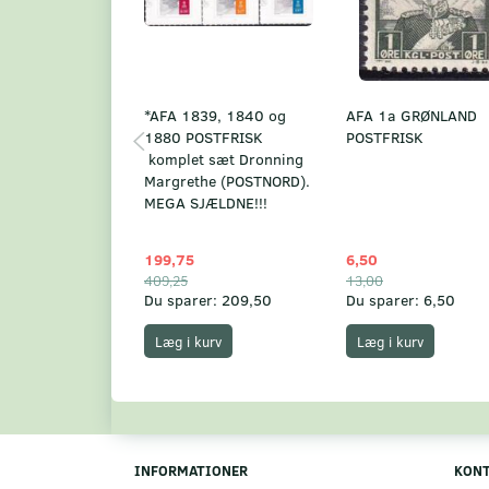
*AFA 1839, 1840 og
AFA 1a GRØNLAND
1880 POSTFRISK
POSTFRISK
komplet sæt Dronning
Margrethe (POSTNORD).
MEGA SJÆLDNE!!!
199,75
6,50
409,25
13,00
Du sparer:
209,50
Du sparer:
6,50
Læg i kurv
Læg i kurv
INFORMATIONER
KON