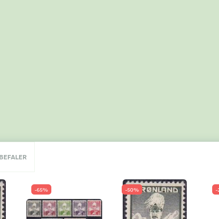
NBEFALER
-65%
-50%
-