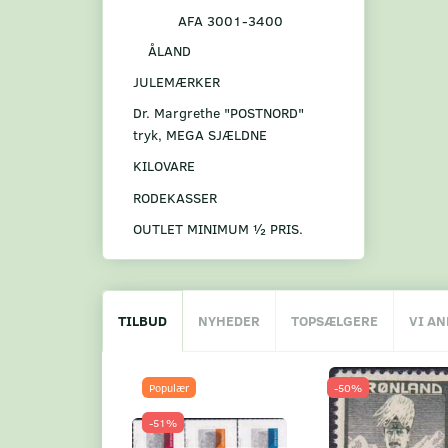
AFA 3001-3400
ÅLAND
JULEMÆRKER
Dr. Margrethe "POSTNORD"
tryk, MEGA SJÆLDNE
KILOVARE
RODEKASSER
OUTLET MINIMUM ½ PRIS.
TILBUD
NYHEDER
TOPSÆLGERE
VI A
Populær
-50%
-51%