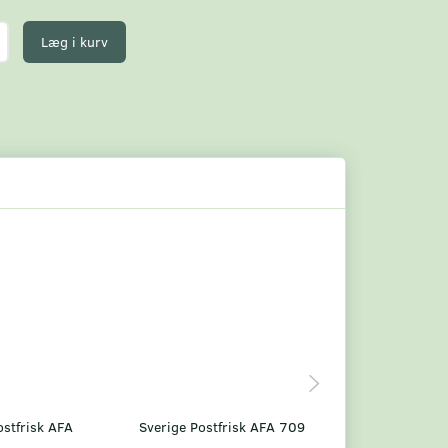
Læg i kurv
ostfrisk AFA
Sverige Postfrisk AFA 709
Sverige Postfris