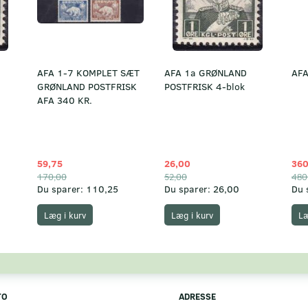
AFA 1-7 KOMPLET SÆT
AFA 1a GRØNLAND
AFA
GRØNLAND POSTFRISK
POSTFRISK 4-blok
AFA 340 KR.
59,75
26,00
360
170,00
52,00
480
Du sparer:
110,25
Du sparer:
26,00
Du 
Læg i kurv
Læg i kurv
Læ
TO
ADRESSE