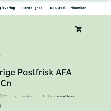
g levering
Fortrolighed
A-FRIM.dk, Frimærker
n
rige Postfrisk AFA
8Cn
0
anmeldelser
Skriv anmeldelse
0