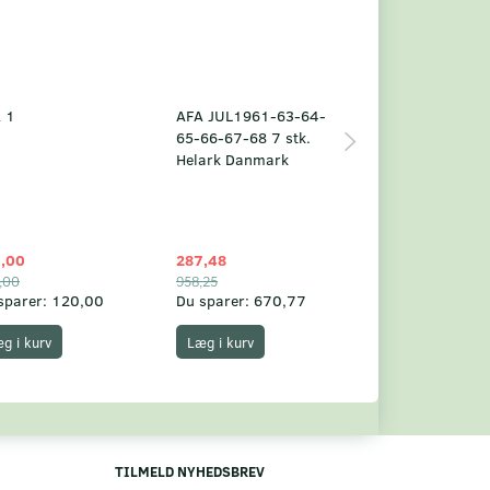
 1
AFA JUL1961-63-64-
Grønland årsm
65-66-67-68 7 stk.
2025
Helark Danmark
,00
287,48
1.049,75
,00
958,25
1.360,00
sparer:
120,00
Du sparer:
670,77
Du sparer:
310,
g i kurv
Læg i kurv
Læg i kurv
TILMELD NYHEDSBREV