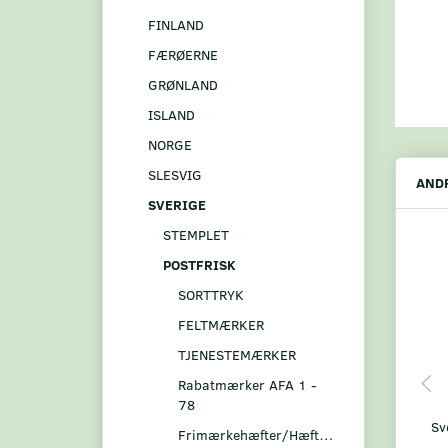
FINLAND
FÆRØERNE
GRØNLAND
ISLAND
NORGE
SLESVIG
ANDR
SVERIGE
STEMPLET
POSTFRISK
SORTTRYK
FELTMÆRKER
TJENESTEMÆRKER
Rabatmærker AFA 1 -
78
Sv
Frimærkehæfter/Hæftesammentryk