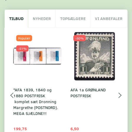
TILBUD
NYHEDER
TOPSÆLGERE
VI ANBEFALER
Populær
-50%
-51%
*AFA 1839, 1840 og
AFA 1a GRØNLAND
A
1880 POSTFRISK
POSTFRISK
G
komplet sæt Dronning
AF
Margrethe (POSTNORD).
MEGA SJÆLDNE!!!
199,75
6,50
59