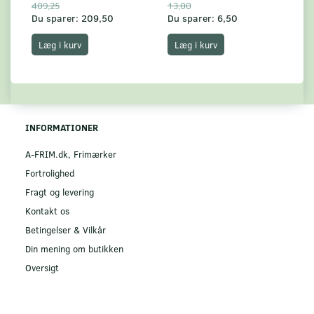
409,25
13,00
17
Du sparer:
209,50
Du sparer:
6,50
Du
Læg i kurv
Læg i kurv
INFORMATIONER
A-FRIM.dk, Frimærker
Fortrolighed
Fragt og levering
Kontakt os
Betingelser & Vilkår
Din mening om butikken
Oversigt