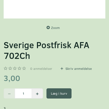
Zoom
Sverige Postfrisk AFA
702Ch
0
anmeldelser
Skriv anmeldelse
3,00
Læg i kurv
3