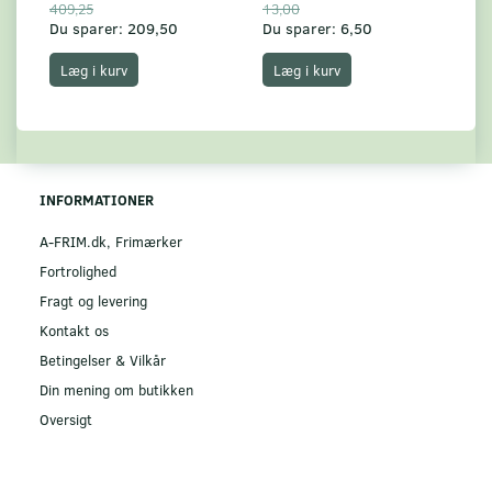
409,25
13,00
17
Du sparer:
209,50
Du sparer:
6,50
Du
Læg i kurv
Læg i kurv
INFORMATIONER
A-FRIM.dk, Frimærker
Fortrolighed
Fragt og levering
Kontakt os
Betingelser & Vilkår
Din mening om butikken
Oversigt