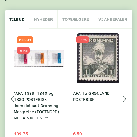
TILBUD
NYHEDER
TOPSÆLGERE
VI ANBEFALER
Populær
-50%
-51%
*AFA 1839, 1840 og
AFA 1a GRØNLAND
A
1880 POSTFRISK
POSTFRISK
G
komplet sæt Dronning
AF
Margrethe (POSTNORD).
MEGA SJÆLDNE!!!
199,75
6,50
59