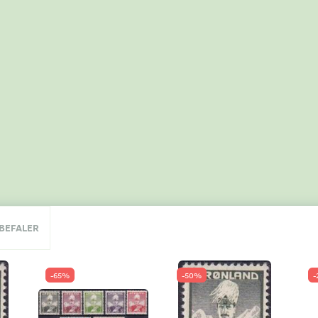
NBEFALER
-65%
-50%
-