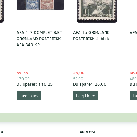
AFA 1-7 KOMPLET SÆT
AFA 1a GRØNLAND
AFA
GRØNLAND POSTFRISK
POSTFRISK 4-blok
AFA 340 KR.
59,75
26,00
360
170,00
52,00
480
Du sparer:
110,25
Du sparer:
26,00
Du 
Læg i kurv
Læg i kurv
Læ
TO
ADRESSE