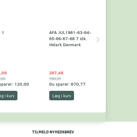
 1
AFA JUL1961-63-64-
Grønland årsm
65-66-67-68 7 stk.
2025
Helark Danmark
,00
287,48
1.049,75
,00
958,25
1.360,00
sparer:
120,00
Du sparer:
670,77
Du sparer:
310,
g i kurv
Læg i kurv
Læg i kurv
TILMELD NYHEDSBREV