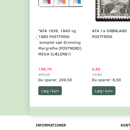
*AFA 1839, 1840 og
AFA 1a GRØNLAND
1880 POSTFRISK
POSTFRISK
komplet sæt Dronning
Margrethe (POSTNORD).
MEGA SJÆLDNE!!!
199,75
6,50
409,25
13,00
Du sparer:
209,50
Du sparer:
6,50
Læg i kurv
Læg i kurv
INFORMATIONER
KON