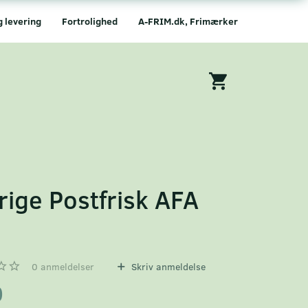
g levering
Fortrolighed
A-FRIM.dk, Frimærker
rige Postfrisk AFA
6
0
anmeldelser
Skriv anmeldelse
0