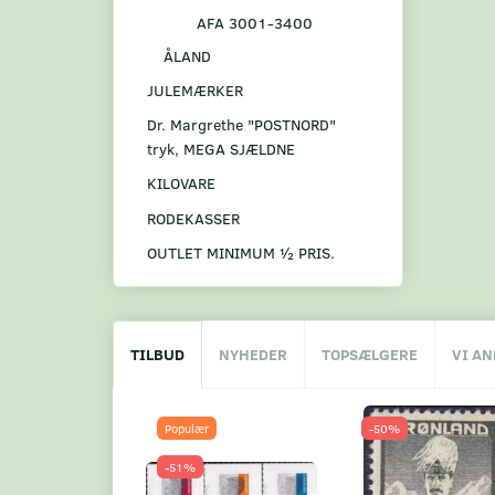
AFA 3001-3400
ÅLAND
JULEMÆRKER
Dr. Margrethe "POSTNORD"
tryk, MEGA SJÆLDNE
KILOVARE
RODEKASSER
OUTLET MINIMUM ½ PRIS.
TILBUD
NYHEDER
TOPSÆLGERE
VI A
Populær
-50%
-51%