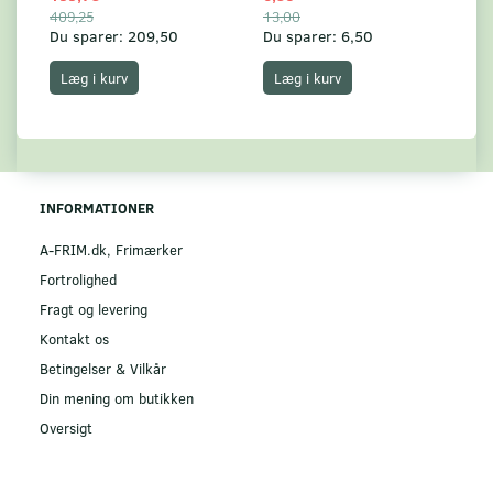
409,25
13,00
17
Du sparer:
209,50
Du sparer:
6,50
Du
Læg i kurv
Læg i kurv
INFORMATIONER
A-FRIM.dk, Frimærker
Fortrolighed
Fragt og levering
Kontakt os
Betingelser & Vilkår
Din mening om butikken
Oversigt