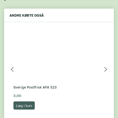
ANDRE KØBTE OGSÅ
Sverige Postfrisk AFA 523
Sve
3,00
3,
Læg i kurv
L