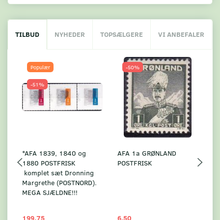
TILBUD
NYHEDER
TOPSÆLGERE
VI ANBEFALER
Populær
-50%
-51%
*AFA 1839, 1840 og
AFA 1a GRØNLAND
A
1880 POSTFRISK
POSTFRISK
G
komplet sæt Dronning
AF
Margrethe (POSTNORD).
MEGA SJÆLDNE!!!
199,75
6,50
59