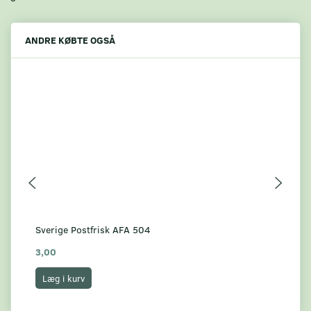
ANDRE KØBTE OGSÅ
Sverige Postfrisk AFA 504
Sve
3,00
3,
Læg i kurv
L