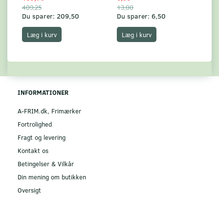
409,25
13,00
17
Du sparer:
209,50
Du sparer:
6,50
Du
Læg i kurv
Læg i kurv
INFORMATIONER
A-FRIM.dk, Frimærker
Fortrolighed
Fragt og levering
Kontakt os
Betingelser & Vilkår
Din mening om butikken
Oversigt