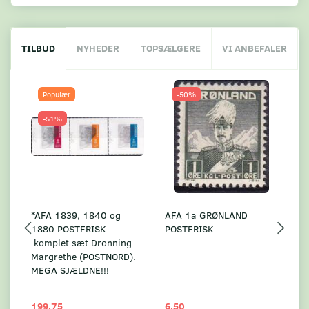
TILBUD
NYHEDER
TOPSÆLGERE
VI ANBEFALER
Populær
-50%
-51%
*AFA 1839, 1840 og
AFA 1a GRØNLAND
A
1880 POSTFRISK
POSTFRISK
G
komplet sæt Dronning
AF
Margrethe (POSTNORD).
MEGA SJÆLDNE!!!
199,75
6,50
59